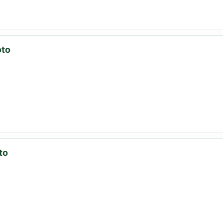
oto
to