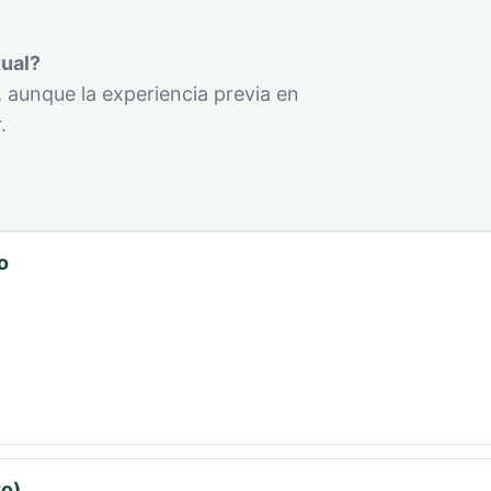
tual?
 aunque la experiencia previa en
.
o
to)